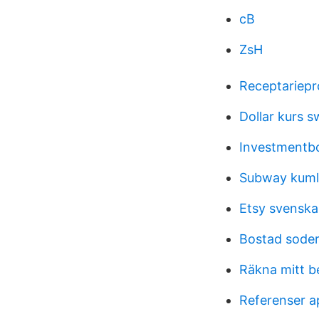
cB
ZsH
Receptariep
Dollar kurs 
Investmentbo
Subway kuml
Etsy svenska
Bostad sode
Räkna mitt b
Referenser a