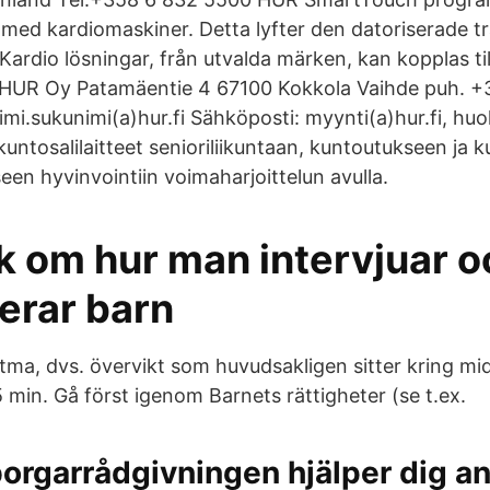
med kardiomaskiner. Detta lyfter den datoriserade trä
 Kardio lösningar, från utvalda märken, kan kopplas ti
HUR Oy Patamäentie 4 67100 Kokkola Vaihde puh. +
mi.sukunimi(a)hur.fi Sähköposti: myynti(a)hur.fi, huol
ntosalilaitteet senioriliikuntaan, kuntoutukseen ja k
iseen hyvinvointiin voimaharjoittelun avulla.
 om hur man intervjuar o
erar barn
tma, dvs. övervikt som huvudsakligen sitter kring mid
 min. Gå först igenom Barnets rättigheter (se t.ex.
rgarrådgivningen hjälper dig a