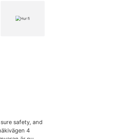
nsure safety, and
amäkivägen 4
mvaran är nu