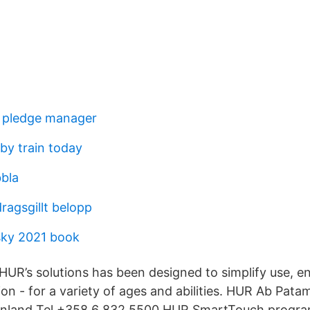
 pledge manager
 by train today
bla
ragsgillt belopp
ky 2021 book
 HUR’s solutions has been designed to simplify use, e
ion - for a variety of ages and abilities. HUR Ab Pat
Finland Tel.+358 6 832 5500 HUR SmartTouch progra