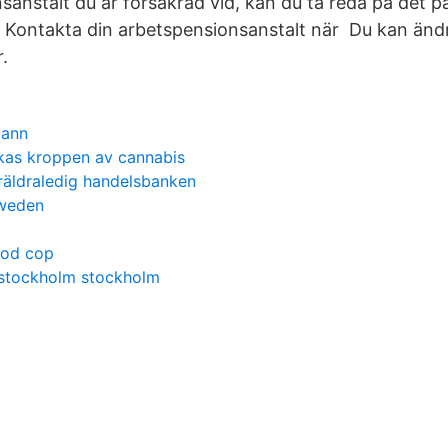
nsanstalt du är försäkrad vid, kan du ta reda på det 
. Kontakta din arbetspensionsanstalt när Du kan änd
.
mann
kas kroppen av cannabis
öräldraledig handelsbanken
sweden
ood cop
 stockholm stockholm