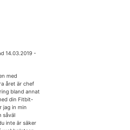
ad 14.03.2019 -
den med
a året är chef
kring bland annat
ed din Fitbit-
 jag in min
m såväl
u inte är säker