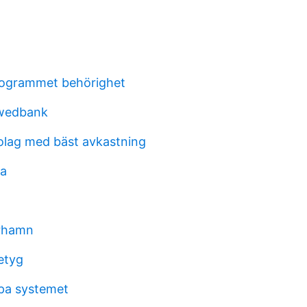
rogrammet behörighet
swedbank
lag med bäst avkastning
a
rhamn
etyg
pa systemet