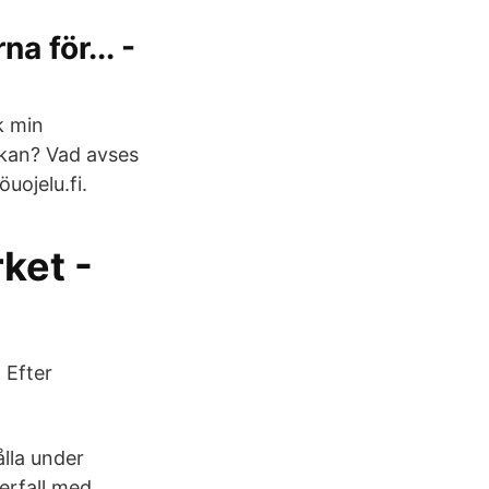
a för... -
k min
sökan? Vad avses
uojelu.fi.
ket -
 Efter
lla under
erfall med