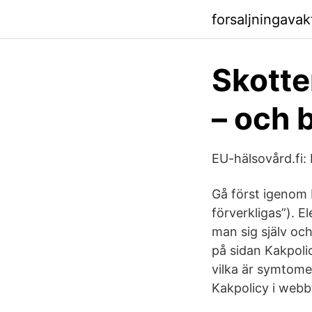
forsaljningava
Skotte
– och 
EU-hälsovård.fi:
Gå först igenom B
förverkligas”). E
man sig själv oc
på sidan Kakpolic
vilka är symtome
Kakpolicy i webbt