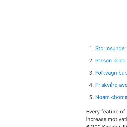
Stormsunder
Person killed
Folkvagn bub
Friskvård avd
Noam choms
Every feature of
increase motivat
67100 Karleby, 