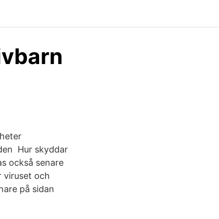
ivbarn
gheter
av den Hur skyddar
tas också senare
r viruset och
nare på sidan