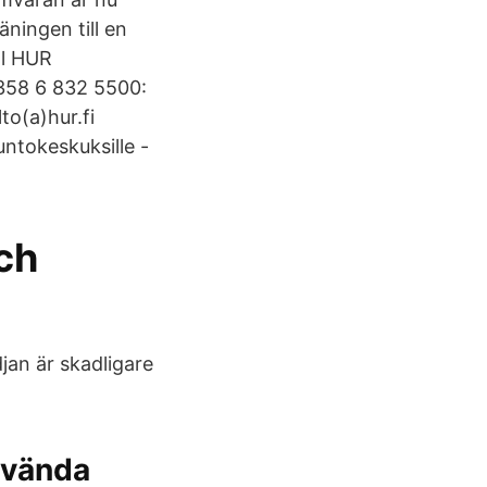
ningen till en
ll HUR
358 6 832 5500:
to(a)hur.fi
untokeskuksille -
ch
jan är skadligare
nvända