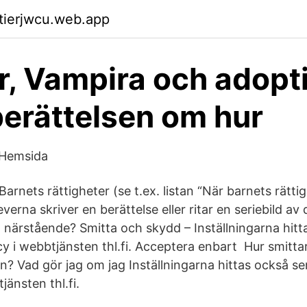
ktierjwcu.web.app
r, Vampira och adopt
berättelsen om hur
 Hemsida
arnets rättigheter (se t.ex. listan “När barnets rätti
leverna skriver en berättelse eller ritar en seriebild 
h närstående? Smitta och skydd – Inställningarna hit
y i webbtjänsten thl.fi. Acceptera enbart Hur smitta
n? Vad gör jag om jag Inställningarna hittas också se
jänsten thl.fi.