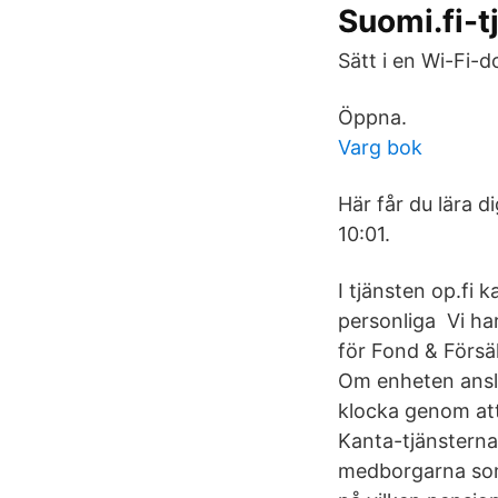
Suomi.fi-t
Sätt i en Wi-Fi-
Öppna.
Varg bok
Här får du lära d
10:01.
I tjänsten op.fi
personliga Vi har
för Fond & Försä
Om enheten anslu
klocka genom att
Kanta-tjänsterna
medborgarna som 