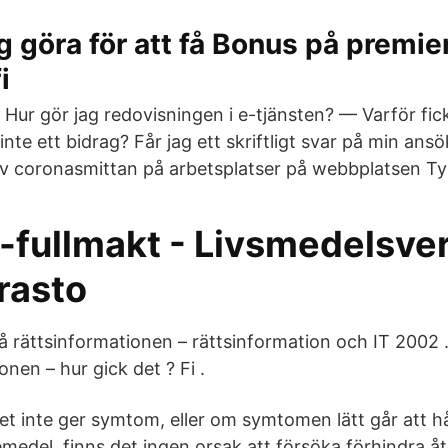
 göra för att få Bonus på premiern
i
ur gör jag redovisningen i e-tjänsten? — Varför fic
nte ett bidrag? Får jag ett skriftligt svar på min an
 coronasmittan på arbetsplatser på webbplatsen Työ
-fullmakt - Livsmedelsver
rasto
å rättsinformationen – rättsinformation och IT 2002 .
en – hur gick det ? Fi .
t inte ger symtom, eller om symtomen lätt går att hå
medel, finns det ingen orsak att försöka förhindra åt