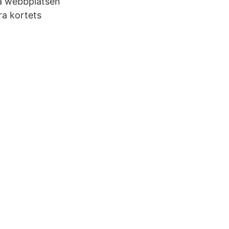
på webbplatsen
ra kortets