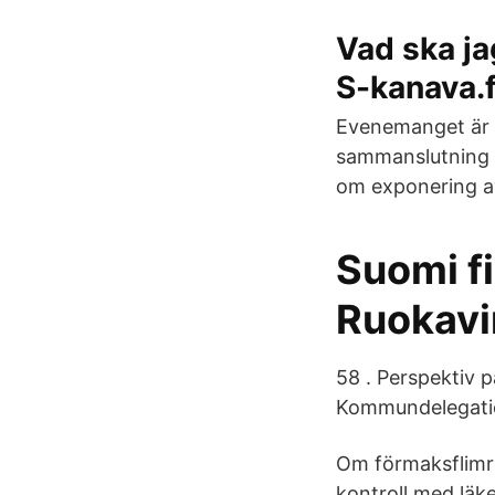
Vad ska jag
S-kanava.f
Evenemanget är H
sammanslutning i
om exponering av
Suomi fi
Ruokavi
58 . Perspektiv p
Kommundelegation
Om förmaksflimre
kontroll med läke