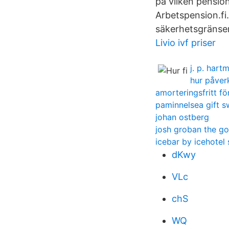
på vilken pensio
Arbetspension.fi
säkerhetsgränser
Livio ivf priser
j. p. hart
hur påver
amorteringsfritt f
paminnelsea gift 
johan ostberg
josh groban the g
icebar by icehotel
dKwy
VLc
chS
WQ