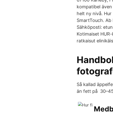
kompatibel även 
helt ny nivå. Hur
SmartTouch. Ab 
Sähköposti: etuni
Kotimaiset HUR-ku
ratkaisut elinikä
Handbok
fotograf
Så kallad äppelfe
än fett på 30–45
Medbo