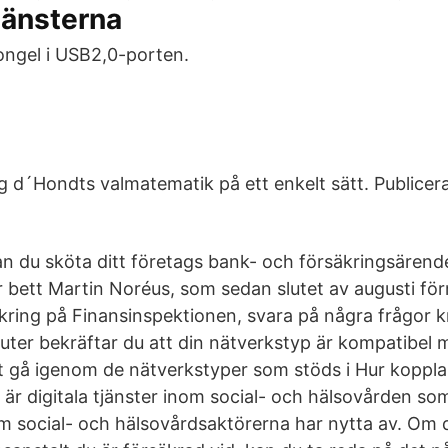
jänsterna
dongel i USB2,0-porten.
ig d´Hondts valmatematik på ett enkelt sätt. Publicer
 kan du sköta ditt företags bank- och försäkringsären
 bett Martin Noréus, som sedan slutet av augusti förr
kring på Finansinspektionen, svara på några frågor 
ter bekräftar du att din nätverkstyp är kompatibel m
 gå igenom de nätverkstyper som stöds i Hur kopplar
 är digitala tjänster inom social- och hälsovården so
social- och hälsovårdsaktörerna har nytta av. Om d