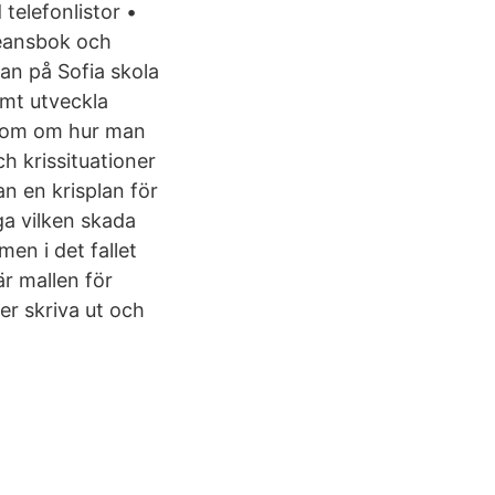
 telefonlistor •
oleansbok och
lan på Sofia skola
amt utveckla
nedom om hur man
ch krissituationer
 en krisplan för
ga vilken skada
men i det fallet
r mallen för
er skriva ut och