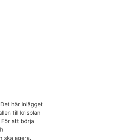
Det här inlägget
en till krisplan
 För att börja
ch
n ska agera.