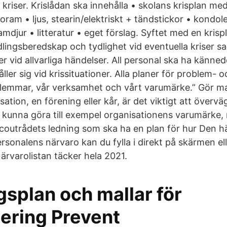
v kriser. Krislådan ska innehålla • skolans krisplan med
fotoram • ljus, stearin/elektriskt + tändstickor • kond
mdjur • litteratur • eget förslag. Syftet med en krisp
dlingsberedskap och tydlighet vid eventuella kriser s
ser vid allvarliga händelser. All personal ska ha kän
ller sig vid krissituationer. Alla planer för problem- o
emmar, vår verksamhet och vårt varumärke.” Gör man
ation, en förening eller kår, är det viktigt att övervä
le kunna göra till exempel organisationens varumärke, 
coutrådets ledning som ska ha en plan för hur Den hä
sonalens närvaro kan du fylla i direkt på skärmen ell
 Närvarolistan täcker hela 2021.
splan och mallar för
tering Prevent