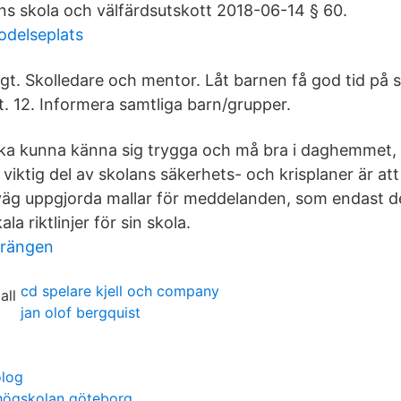
s skola och välfärdsutskott 2018-06-14 § 60.
delseplats
gt. Skolledare och mentor. Låt barnen få god tid på s
. 12. Informera samtliga barn/grupper.
 ska kunna känna sig trygga och må bra i daghemmet,
 viktig del av skolans säkerhets- och krisplaner är att
väg uppgjorda mallar för meddelanden, som endast d
ala riktlinjer för sin skola.
arängen
cd spelare kjell och company
jan olof bergquist
olog
högskolan göteborg