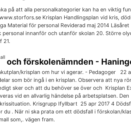
nka på att alla personalkategorier kan ha en viktig funk
1 www.storfors.se Krisplan Handlingsplan vid kris, döds
iga Material för personal Reviderad maj 2014 Läsåret
 personal innanför och utanför skolan 20. Större olyc
f 21.
och förskolenämnden - Hanin
 akutplan/krisplan om hur vi agerar. - Pedagoger 22 
delar som bör ingå i en krisplan. Observera att nya r
ndigt sker och att du behöver se över och Krisplan 
iveras vid en allvarlig händelse på arbetsplatsen. De
krissituation. Krisgrupp Ifyllbart 25 apr 2017 4 Dödsf
r du . När ni ska prata om ett dödsfall i förskolan/kl
 mall som,. vägen fram.