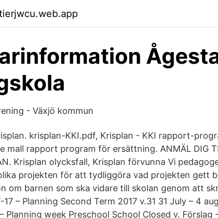
ktierjwcu.web.app
arinformation Ågest
gskola
örening - Växjö kommun
isplan. krisplan-KKI.pdf, Krisplan - KKI rapport-prog
are mall rapport program för ersättning. ANMÄL DIG T
Krisplan olycksfall, Krisplan förvunna Vi pedagoge
olika projekten för att tydliggöra vad projekten gett 
on om barnen som ska vidare till skolan genom att skr
17 – Planning Second Term 2017 v.31 31 July – 4 au
– Planning week Preschool School Closed v. Förslag -