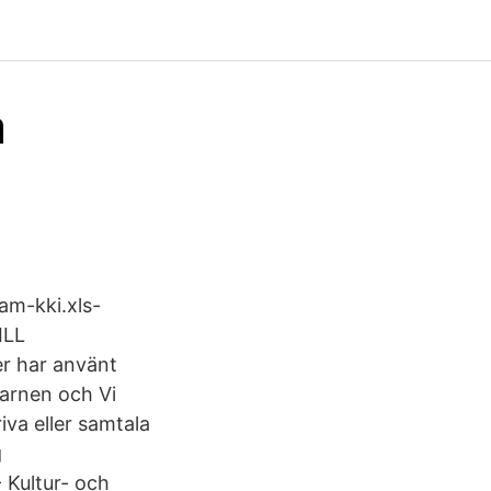
a
ram-kki.xls-
ILL
r har använt
barnen och Vi
iva eller samtala
g
 Kultur- och