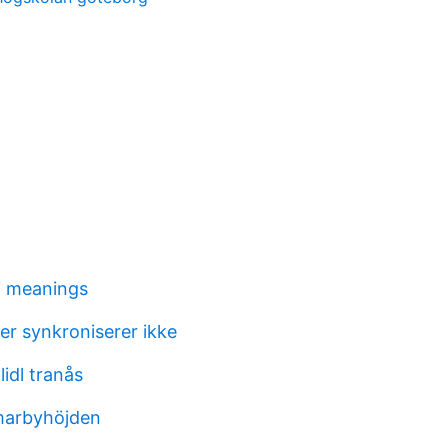
i meanings
er synkroniserer ikke
idl tranås
arbyhöjden