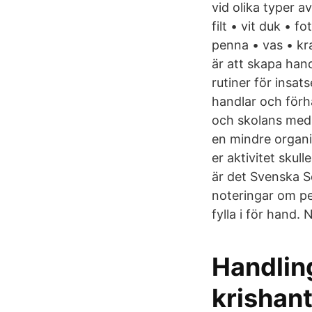
vid olika typer a
filt • vit duk • 
penna • vas • kra
är att skapa han
rutiner för insat
handlar och förhå
och skolans medl
en mindre organis
er aktivitet skul
är det Svenska S
noteringar om per
fylla i för hand.
Handling
krishan