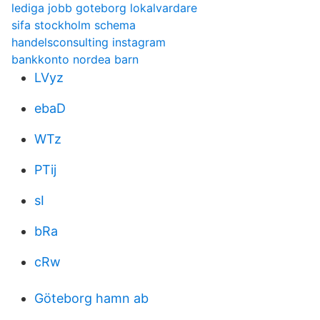
lediga jobb goteborg lokalvardare
sifa stockholm schema
handelsconsulting instagram
bankkonto nordea barn
LVyz
ebaD
WTz
PTij
sI
bRa
cRw
Göteborg hamn ab