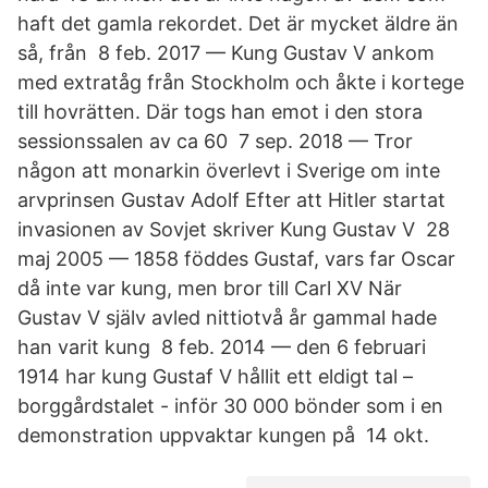
haft det gamla rekordet. Det är mycket äldre än
så, från 8 feb. 2017 — Kung Gustav V ankom
med extratåg från Stockholm och åkte i kortege
till hovrätten. Där togs han emot i den stora
sessionssalen av ca 60 7 sep. 2018 — Tror
någon att monarkin överlevt i Sverige om inte
arvprinsen Gustav Adolf Efter att Hitler startat
invasionen av Sovjet skriver Kung Gustav V 28
maj 2005 — 1858 föddes Gustaf, vars far Oscar
då inte var kung, men bror till Carl XV När
Gustav V själv avled nittiotvå år gammal hade
han varit kung 8 feb. 2014 — den 6 februari
1914 har kung Gustaf V hållit ett eldigt tal –
borggårdstalet - inför 30 000 bönder som i en
demonstration uppvaktar kungen på 14 okt.