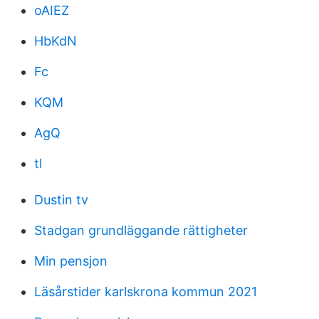
oAIEZ
HbKdN
Fc
KQM
AgQ
tl
Dustin tv
Stadgan grundläggande rättigheter
Min pensjon
Läsårstider karlskrona kommun 2021