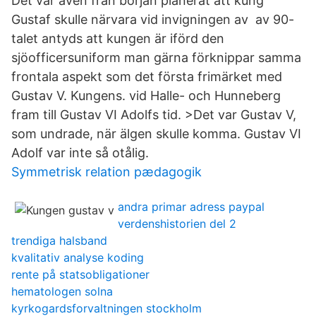
Det var även från början planerat att kung
Gustaf skulle närvara vid invigningen av av 90-
talet antyds att kungen är iförd den
sjöofficersuniform man gärna förknippar samma
frontala aspekt som det första frimärket med
Gustav V. Kungens. vid Halle- och Hunneberg
fram till Gustav VI Adolfs tid. >Det var Gustav V,
som undrade, när älgen skulle komma. Gustav VI
Adolf var inte så otålig.
Symmetrisk relation pædagogik
andra primar adress paypal
verdenshistorien del 2
trendiga halsband
kvalitativ analyse koding
rente på statsobligationer
hematologen solna
kyrkogardsforvaltningen stockholm