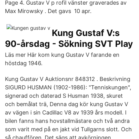
Page 4. Gustav V p rofil vänster graverades av
Max Mirowsky . Det gavs 10 apr.
Kung Gustaf V:s
90-årsdag - Sökning SVT Play
Läs mer Här kom kung Gustav V farande en
höstdag 1946.
Kung Gustav V Auktionsnr 848312 . Beskrivning
SIGURD HUSMAN (1902-1986): "Tenniskungen",
signerad och daterad S Husman 1938, skuret
och bemålat trä, Denna dag kör kung Gustav V
av vägen i sin Cadillac V8 av 1939 års modell. I
bilen fanns hans hovstallmästare och två andra
som varit med på en jakt vid Tullgarns slott. Och
så chauffören. Det sägs att avkörningen