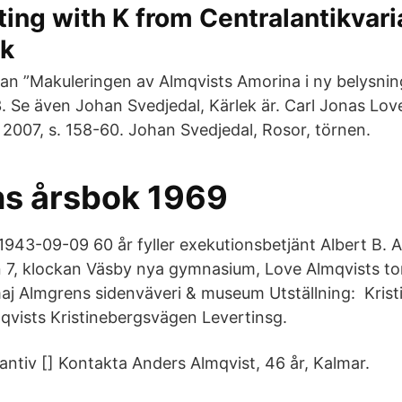
rting with K from Centralantikvari
uk
n ”Makuleringen av Almqvists Amorina i ny belysni
3. Se även Johan Svedjedal, Kärlek är. Carl Jonas Lo
2007, s. 158-60. Johan Svedjedal, Rosor, törnen.
ns årsbok 1969
943-09-09 60 år fyller exekutionsbetjänt Albert B. A
7, klockan Väsby nya gymnasium, Love Almqvists tor
maj Almgrens sidenväveri & museum Utställning: Kris
qvists Kristinebergsvägen Levertinsg.
antiv [] Kontakta Anders Almqvist, 46 år, Kalmar.