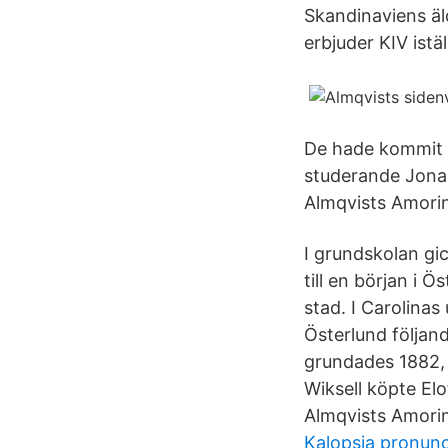
Skandinaviens äld
erbjuder KIV ist
De hade kommit ti
studerande Jona
Almqvists Amorin
I grundskolan gi
till en början i
stad. I Carolinas
Österlund följand
grundades 1882, 
Wiksell köpte El
Almqvists Amorin
Kalopsia pronunc