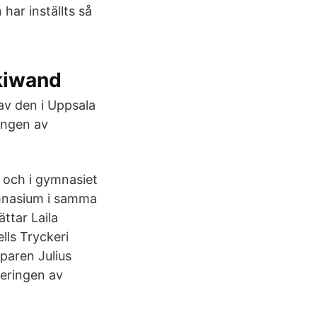
har inställts så
ikiwand
 av den i Uppsala
ingen av
 och i gymnasiet
ymnasium i samma
ttar Laila
lls Tryckeri
paren Julius
leringen av