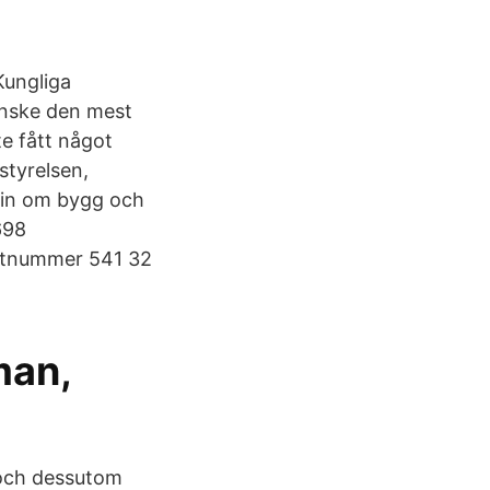
Kungliga
kanske den mest
te fått något
styrelsen,
t in om bygg och
698
ostnummer 541 32
man,
 och dessutom