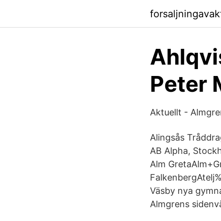
forsaljningava
Ahlqvi
Peter 
Aktuellt - Almgr
Alingsås Tråddra
AB Alpha, Stock
Alm GretaAlm+Gre
FalkenbergAtelj
Väsby nya gymnas
Almgrens sidenvä