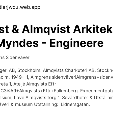
ktierjwcu.web.app
st & Almqvist Arkitek
Myndes - Engineere
ens Sidenväveri
geri AB, Stockholm. Almqvists Charkuteri AB, Stock
holm. 1949- 1, Almgrens sidenväveriAlmgrens+siden
ta 1, Ateljé Almqvists Eftr
%C3%A9+Almqvists+Eftr+Falkenberg. Experimentgata
ium, Love Almqvists torg 1, Sevärdheter & Utställni
veri & museum Utställning: Lidnersgatan.