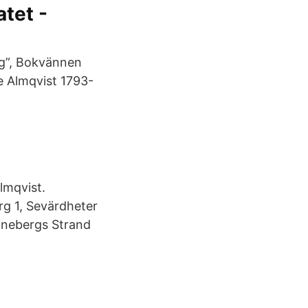
atet -
ng”, Bokvännen
ve Almqvist 1793-
lmqvist.
g 1, Sevärdheter
tinebergs Strand