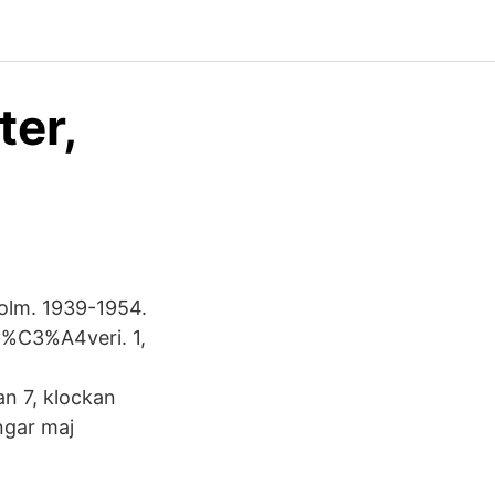
ter,
holm. 1939-1954.
v%C3%A4veri. 1,
n 7, klockan
ngar maj