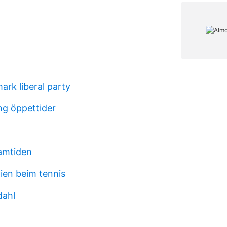
ark liberal party
g öppettider
ramtiden
ien beim tennis
dahl