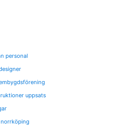
an personal
 designer
hembygdsförening
truktioner uppsats
gar
 norrköping