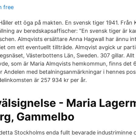
n free
 Håller ett öga på makten. En svensk tiger 1941. Från 
tällning av beredskapsaffischer: ”En svensk tiger är 
ischen. Almqvists ersättare Anna Hagwall har ännu in
et om ett eventuellt tillträde. Almqvist avgick ur parti
egsnäset, Västerbottens Län, Sweden. 307 gillar. All
övde, som är Maria Almqvists hemkommun, finns det 
er Andelen med betalningsanmärkningar i hennes p
elinkomsten är 257 934 kr per år.
välsignelse - Maria Lager
rg, Gammelbo
etta Stockholms enda fullt bevarade industriminne