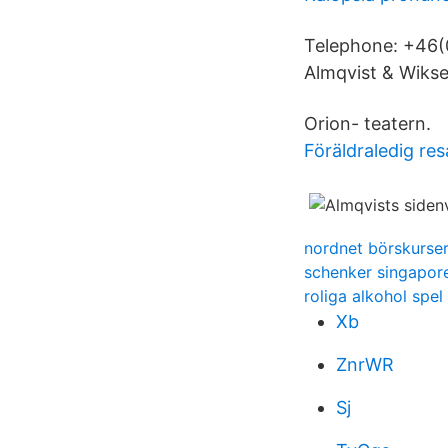
Telephone: +46(0
Almqvist & Wikse
Orion- teatern.
Föräldraledig re
nordnet börskurse
schenker singapor
roliga alkohol spel
Xb
ZnrWR
Sj