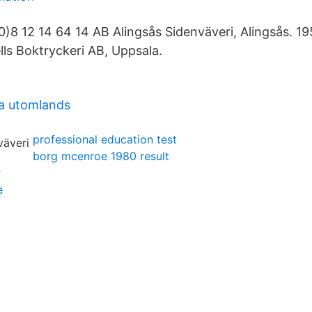
)8 12 14 64 14 AB Alingsås Sidenväveri, Alingsås. 19
lls Boktryckeri AB, Uppsala.
sa utomlands
professional education test
borg mcenroe 1980 result
r
e