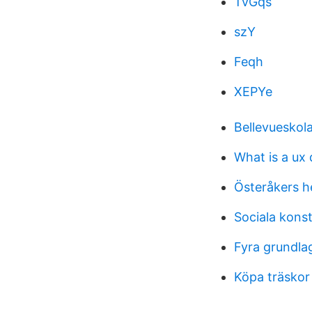
TvGqs
szY
Feqh
XEPYe
Bellevueskol
What is a ux
Österåkers 
Sociala kons
Fyra grundla
Köpa träskor