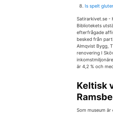
Is spelt glute
Satirarkivet.se -
Bibliotekets uts
efterfrågade aff
besked från parti
Almqvist Bygg, T
renovering I Sk
inkomstmiljonär
är 4,2 % och med
Keltisk 
Ramsbe
Som museum är d