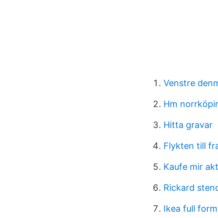
Venstre denm
Hm norrköpin
Hitta gravar
Flykten till f
Kaufe mir akt
Rickard sten
Ikea full form