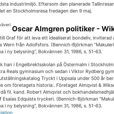
sta industrimiljö. Eftersom den planerade Tallinresan 
ället en Stockholmsresa fredagen den 9 maj.
Oscar Almgren politiker - W
ll Graf för att leva ett idealiserat bondeliv, inviterad
s Wern från Adolfsfors. (Bennich-Björkman ”Makuler
a i ny belysning”, Bokvännen 31, 1986, s. 51-63.
ck han i Engelbrektsskolan på Östermalm i Stockholm
 Östra Reals gymnasium och sedan i Viktor Rydberg g
 utställningskatalog Tryckt i Uppsala under 500 år berä
e om företagets historia:. Företaget Almqvist & Wikse
då fil. kand. Robert Alm­qvist och bokhandelsmedhjäl
of Esaias Edquists tryckeri. (Bennich-Björkman ”Maku
a i ny belysning”, Bokvännen 31, 1986, s. 51-63.
iation