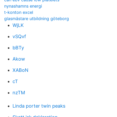
nynashamns energi
t-konton excel
glasmästare utbildning göteborg
WjLK
vSQvf
bBTy
Akow
XABoN
cT
nzTM
Linda porter twin peaks