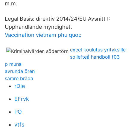
m.m.
Legal Basis: direktiv 2014/24/EU Avsnitt I:
Upphandlande myndighet.
Vaccination vietnam phu quoc
excel koulutus yrityksille
sollefteå handboll f03
p muna
avrunda ören
sämre bräda
rDIe
EFrvk
PO
vtfs