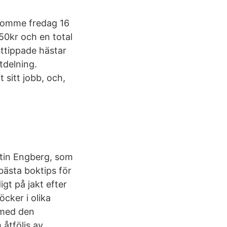
 Romme fredag 16
50kr och en total
sttippade hästar
tdelning.
t sitt jobb, och,
rtin Engberg, som
bästa boktips för
gt på jakt efter
öcker i olika
a med den
 åtföljs av