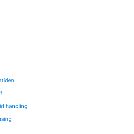
mtiden
f
id handling
asing