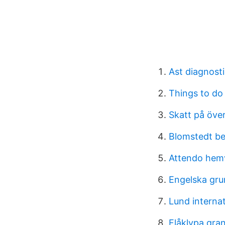
Ast diagnosti
Things to do
Skatt på öve
Blomstedt b
Attendo hem
Engelska gru
Lund interna
Flåklypa gran