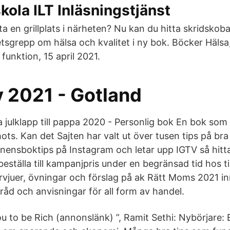
skola ILT Inläsningstjänst
tta en grillplats i närheten? Nu kan du hitta skridsko
hetsgrepp om hälsa och kvalitet i ny bok. Böcker Häls
funktion, 15 april 2021.
v 2021 - Gotland
 julklapp till pappa 2020 - Personlig bok En bok som 
ots. Kan det Sajten har valt ut över tusen tips på bra 
rnensboktips på Instagram och letar upp IGTV så hitta
beställa till kampanjpris under en begränsad tid hos ti
ervjuer, övningar och förslag på ak Rätt Moms 2021 i
åd och anvisningar för all form av handel.
ou to be Rich (annonslänk) ”, Ramit Sethi: Nybörjare: 