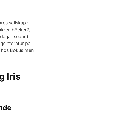
res sällskap :
okrea böcker?,
6 dagar sedan)
gslitteratur på
te hos Bokus men
g Iris
ande