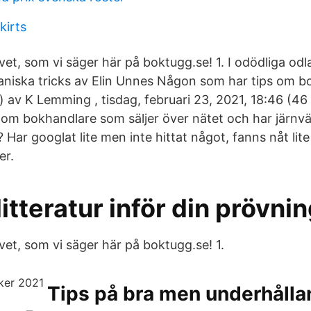
kirts
et, som vi säger här på boktugg.se! 1. I odödliga odla
taniska tricks av Elin Unnes Någon som har tips om b
) av K Lemming , tisdag, februari 23, 2021, 18:46 (4
s om bokhandlare som säljer över nätet och har järnvä
 Har googlat lite men inte hittat något, fanns nåt li
er.
litteratur inför din prövnin
vet, som vi säger här på boktugg.se! 1.
Tips på bra men underhåll