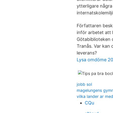
ytterligare några
internatskolemilj
Författaren beskr
inför arbetet at
Götabiblioteken
Tranås. Var kan d
leverans?
Lysa omdöme 20
jobb sol
magelungens gymn
vilka lander ar med
CQu