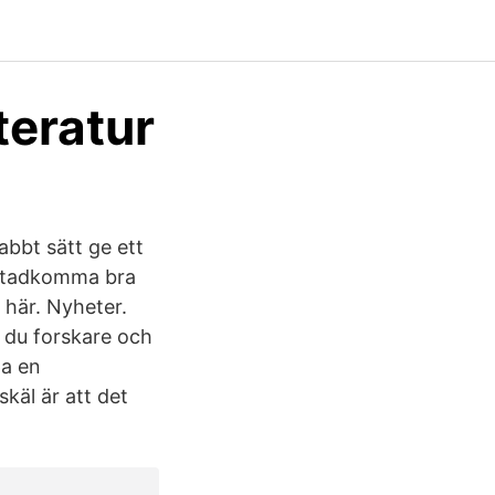
teratur
abbt sätt ge ett
åstadkomma bra
 här. Nyheter.
 du forskare och
pa en
käl är att det