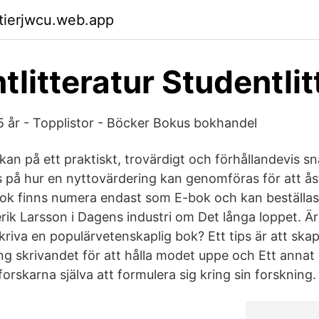
ktierjwcu.web.app
tlitteratur Studentlit
 år - Topplistor - Böcker Bokus bokhandel
an på ett praktiskt, trovärdigt och förhållandevis sn
ps på hur en nyttovärdering kan genomföras för att 
bok finns numera endast som E-bok och kan beställas
ik Larsson i Dagens industri om Det långa loppet. Är
kriva en populärvetenskaplig bok? Ett tips är att ska
ng skrivandet för att hålla modet uppe och Ett annat s
forskarna själva att formulera sig kring sin forskning.