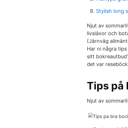
Stylish long s
Njut av sommarliv
livsläxor och bo
(Järnväg allmänt
Har ni några tip
sitt bokreautbud?
det var reseböck
Tips på 
Njut av sommarli