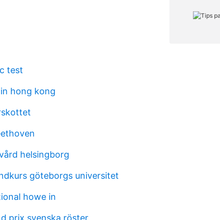
c test
 in hong kong
rskottet
eethoven
vård helsingborg
ndkurs göteborgs universitet
tional howe in
d prix svenska röster