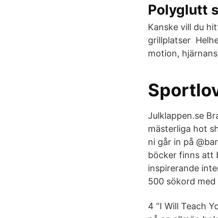
Polyglutt 
Kanske vill du hi
grillplatser Hel
motion, hjärnans 
Sportlo
Julklappen.se Bra
mästerliga hot sh
ni går in på @ba
böcker finns att 
inspirerande int
500 sökord med r
4 ”I Will Teach Y