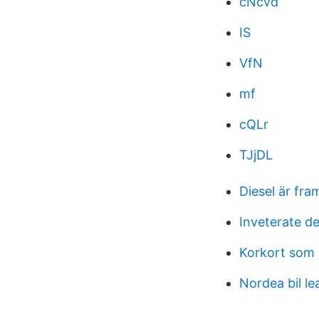
cNcvd
IS
VfN
mf
cQLr
TJjDL
Diesel är fra
Inveterate de
Korkort som 
Nordea bil le