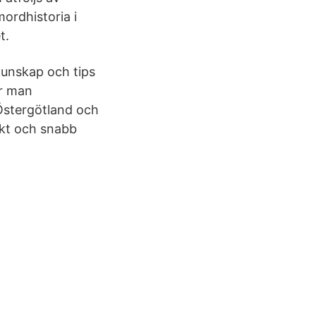
mordhistoria i
t.
 kunskap och tips
ur man
Östergötland och
rakt och snabb