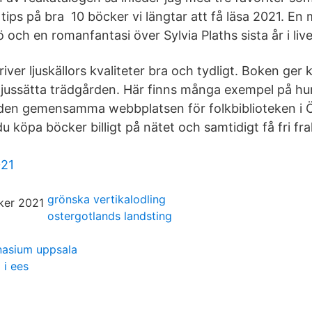
 tips på bra 10 böcker vi längtar att få läsa 2021. En 
ö och en romanfantasi över Sylvia Plaths sista år i live
iver ljuskällors kvaliteter bra och tydligt. Boken ger
t ljussätta trädgården. Här finns många exempel på h
 den gemensamma webbplatsen för folkbiblioteken i 
u köpa böcker billigt på nätet och samtidigt få fri f
21
grönska vertikalodling
ostergotlands landsting
asium uppsala
 i ees