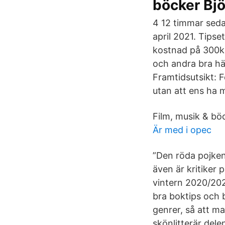
böcker Bj
4 12 timmar seda
april 2021. Tipse
kostnad på 300kr
och andra bra hä
Framtidsutsikt: Fe
utan att ens ha mä
Film, musik & bö
Är med i opec
”Den röda pojken
även är kritiker
vintern 2020/2021
bra boktips och b
genrer, så att ma
skönlitterär dele