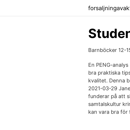
forsaljningava
Studen
Barnböcker 12-15
En PENG-analys k
bra praktiska ti
kvalitet. Denna 
2021-03-29 Janer
funderar på att s
samtalskultur kri
kan vara bra för 